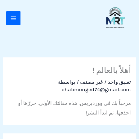
خطي
لى
لمحتوى
أهلاً بالعالم !
تعليق واحد
/
غير مصنف
/ بواسطة
ehabmonged74@gmail.com
مرحباً بك في ووردبريس. هذه مقالتك الأولى. حررّها أو
احذفها، ثم ابدأ النشر!